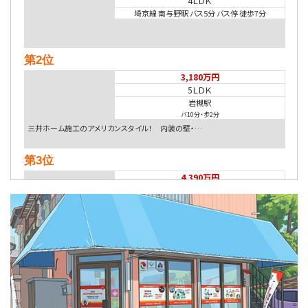
4ＬＤＫ
埼京線 南与野駅 バス5分 バス停 徒歩7分
第2位
3,180万円
5ＬＤＫ
岩槻駅
バ10分
・
歩2分
三井ホーム施工のアメリカンスタイル！ 内装の壁・…
第3位
4,390万円
3ＳＬＤＫ
京浜東北・根岸線 浦和駅 バス21分 広ヶ谷戸下車
バス停 徒歩8分
第4位
4,890万円
3ＳＬＤＫ
南与野駅