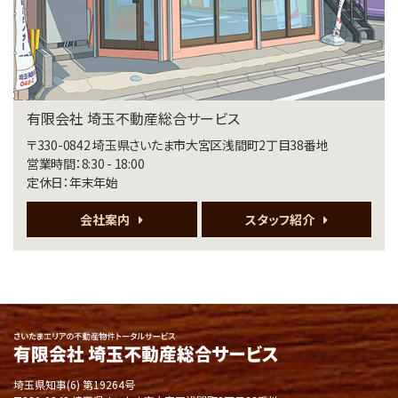
歩9分
第5位
3,549万円
4ＬＤＫ
有限会社 埼玉不動産総合サービス
岩槻駅
歩17分
〒330-0842 埼玉県さいたま市
大宮区浅間町2丁目38番地
施工：セキスイハイム(株)
営業時間：8:30 - 18:00
定休日：年末年始
第6位
会社案内
スタッフ紹介
17,000万円
266.2㎡(実測)
大宮駅
歩15分
氷川神社三の鳥居まで徒歩2分の立地！建築条件なし…
第7位
3,580万円
4ＬＤＫ
埼京線 南与野駅 バス34分 塚本下車 バス停 徒歩
埼玉県知事(6) 第19264号
3分