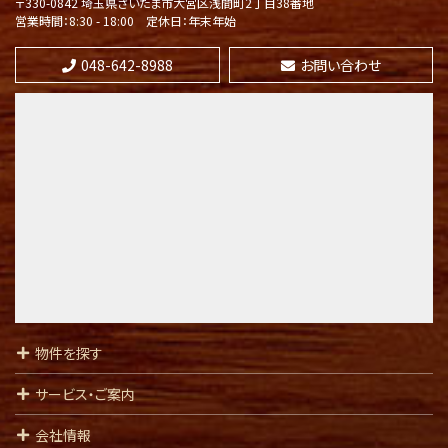
〒330-0842 埼玉県さいたま市
大宮区浅間町2丁目38番地
営業時間：8:30 - 18:00
定休日：年末年始
048-642-8988
お問い合わせ
第8位
2,749万円
3ＬＤＫ
西浦和駅
歩18分
第9位
4,498万円
4ＬＤＫ
川越線 指扇
第10位
物件を探す
3,100万円
60.05㎡
サービス・ご案内
武蔵野線 東浦和 徒歩18分
会社情報